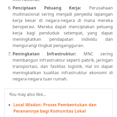
Penciptaan Peluang Kerja:
Perusahaan
multinasional sering menjadi penyedia lapangan
kerja besar di negara-negara di mana mereka
beroperasi. Mereka dapat menciptakan peluang
kerja bagi penduduk setempat, yang dapat
meningkatkan pendapatan individu dan
mengurangi tingkat pengangguran.
Peningkatan Infrastruktur:
MNC sering
membangun infrastruktur seperti pabrik, jaringan
transportasi, dan fasilitas logistik. Hal ini dapat
meningkatkan kualitas infrastruktur ekonomi di
negara-negara tuan rumah.
You may also like...
Local Wisdon: Proses Pembentukan dan
Peranannya bagi Komunitas Lokal