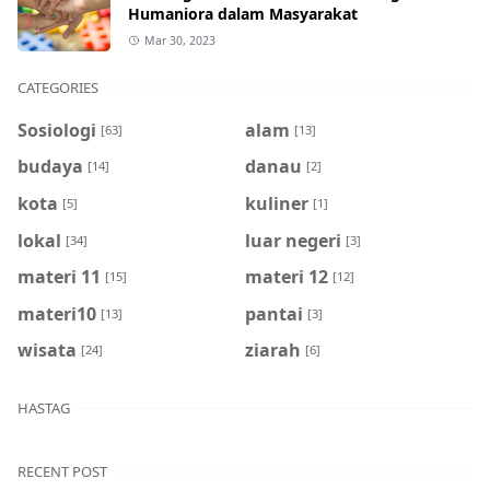
Humaniora dalam Masyarakat
Mar 30, 2023
CATEGORIES
Sosiologi
alam
[63]
[13]
budaya
danau
[14]
[2]
kota
kuliner
[5]
[1]
lokal
luar negeri
[34]
[3]
materi 11
materi 12
[15]
[12]
materi10
pantai
[13]
[3]
wisata
ziarah
[24]
[6]
HASTAG
RECENT POST