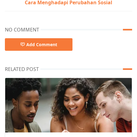
Cara Menghadapi Perubahan Sosial
NO COMMENT
Add Comment
RELATED POST