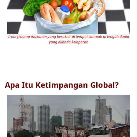
Ironi fenoma makanan yang berakhir di tempat sampah di tengah dunia
yang dilanda kelaparan
Apa Itu Ketimpangan Global?