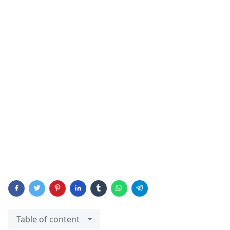
Table of content