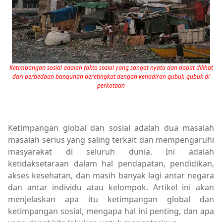
Ketimpangan sosial adalah fakta sosial yang sangat nyata dan dapat dilihat
dari perbedaan bangunan beretingkat dengan kehadiran gubuk-gubuk di
perkotaan
Ketimpangan global dan sosial adalah dua masalah
masalah serius yang saling terkait dan mempengaruhi
masyarakat di seluruh dunia. Ini adalah
ketidaksetaraan dalam hal pendapatan, pendidikan,
akses kesehatan, dan masih banyak lagi antar negara
dan antar individu atau kelompok. Artikel ini akan
menjelaskan apa itu ketimpangan global dan
ketimpangan sosial, mengapa hal ini penting, dan apa