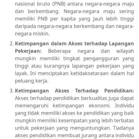
nasional bruto (PNB) antara negara-negara maju
dan berkembang. Negara-negara maju sering
memiliki PNB per kapita yang jauh lebih tinggi
daripada negara-negara berkembang dan negara-
negara miskin.
Ketimpangan dalam Akses terhadap Lapangan
Pekerjaan:
Beberapa negara dan wilayah
mungkin memiliki tingkat pengangguran yang
tinggi atau kurangnya lapangan pekerjaan yang
layak. Ini menciptakan ketidaksetaraan dalam hal
peluang kerja.
Ketimpangan Akses Terhadap Pendidikan:
Akses terhadap pendidikan berkualitas juga dapat
memengaruhi ketimpangan ekonomi. Individu
yang tidak memiliki akses ke pendidikan yang baik
mungkin memiliki kesempatan yang lebih terbatas
untuk pekerjaan yang menguntungkan. Tiadanya
akses pendidikan membuat jurang antara individu