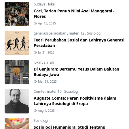
budaya
,
lokal
Caci, Tarian Penuh Nilai Asal Manggarai -
Flores
Apr 13, 2015
generasi peradaban
,
materi 12
,
Sosiologi
Teori Perubahan Sosial dan Lahirnya Generasi
Peradaban
Jul 31, 2023
lokal
,
ziarah
Di Ganjuran: Bertemu Yesus Dalam Balutan
Budaya Jawa
Mar 29, 2023
Comte
,
materi10
,
Sosiologi
Auguste Comte: Peran Positivisme dalam
Lahirnya Sosiologi di Eropa
Aug 1, 2023
Sosiologi
Sosiologi Humaniora: Studi Tentang