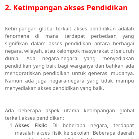
2. Ketimpangan akses Pendidikan
Ketimpangan global terkait akses pendidikan adalah
fenomena di mana terdapat perbedaan yang
signifikan dalam akses pendidikan antara berbagai
negara, wilayah, atau kelompok masyarakat di seluruh
dunia. Ada negara-negara yang menyediakan
pendidikan yang baik bagi warganya dan bahkan ada
menggratiskan pendidikan untuk generasi mudanya.
Namun ada juga negara-negara yang tidak mampu
menyediakan akses pendidikan yang baik.
Ada beberapa aspek utama ketimpangan global
terkait akses pendidikan:
Akses Fisik:
Di beberapa negara, terdapat
masalah akses fisik ke sekolah. Beberapa daerah