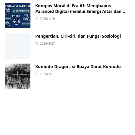
Kompas Moral di Era AI: Menghapus
Paranoid Digital melalui Sinergi Altar dan
Laboratorium
2026/1/19
Pengertian, Ciri-ciri, dan Fungsi Sosiologi
2025/4/27
Komodo Dragon, si Buaya Darat Komodo
2024/7/1