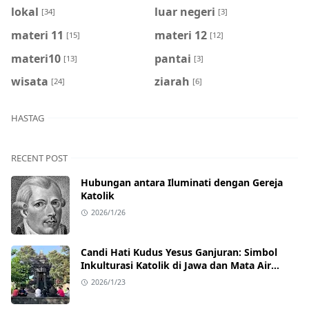
lokal
luar negeri
[34]
[3]
materi 11
materi 12
[15]
[12]
materi10
pantai
[13]
[3]
wisata
ziarah
[24]
[6]
HASTAG
RECENT POST
Hubungan antara Iluminati dengan Gereja
Katolik
2026/1/26
Candi Hati Kudus Yesus Ganjuran: Simbol
Inkulturasi Katolik di Jawa dan Mata Air
Perwitasari yang Menyembuhkan
2026/1/23