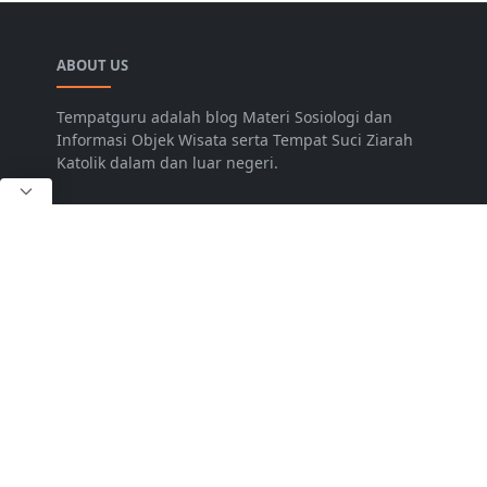
ABOUT US
Tempatguru adalah blog Materi Sosiologi dan
Informasi Objek Wisata serta Tempat Suci Ziarah
Katolik dalam dan luar negeri.
LEARN MORE
Sitemap
Disclaimer
Privacy Policy
FOLLOW US