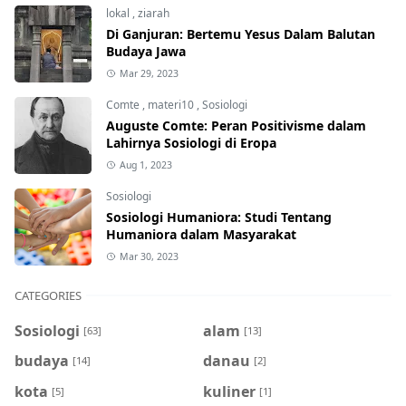
lokal
,
ziarah
Di Ganjuran: Bertemu Yesus Dalam Balutan
Budaya Jawa
Mar 29, 2023
Comte
,
materi10
,
Sosiologi
Auguste Comte: Peran Positivisme dalam
Lahirnya Sosiologi di Eropa
Aug 1, 2023
Sosiologi
Sosiologi Humaniora: Studi Tentang
Humaniora dalam Masyarakat
Mar 30, 2023
CATEGORIES
Sosiologi
alam
[63]
[13]
budaya
danau
[14]
[2]
kota
kuliner
[5]
[1]